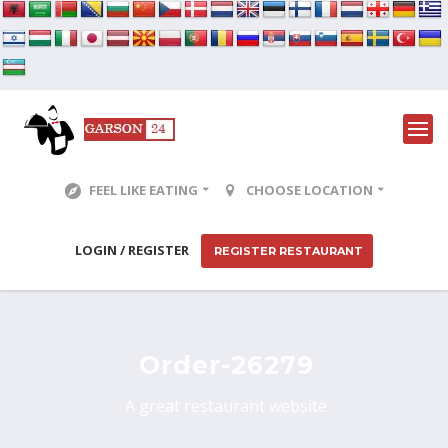
FEEL LIKE EATING
CHOOSE LOCATION
LOGIN / REGISTER
REGISTER RESTAURANT
Order-26279
A great restaurant website