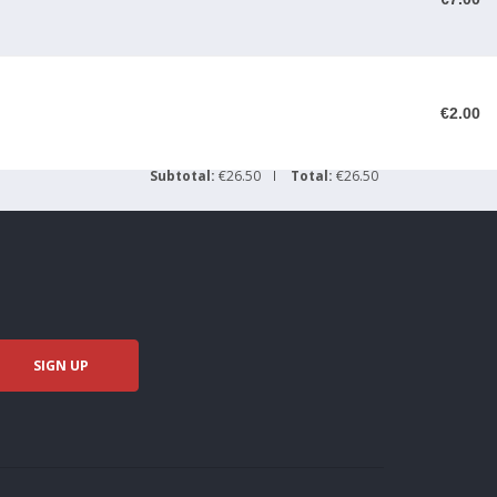
€2.00
Subtotal:
€26.50
Total:
€26.50