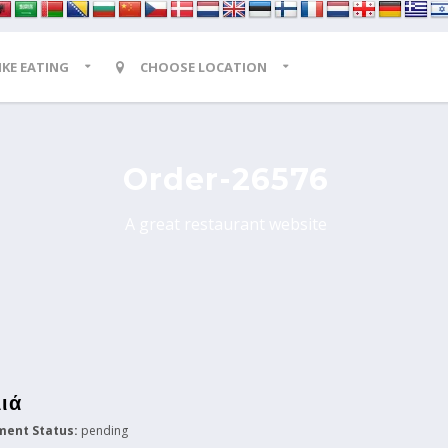
LIKE EATING
CHOOSE LOCATION
Order-26576
A great restaurant website
ιά
ment Status:
pending