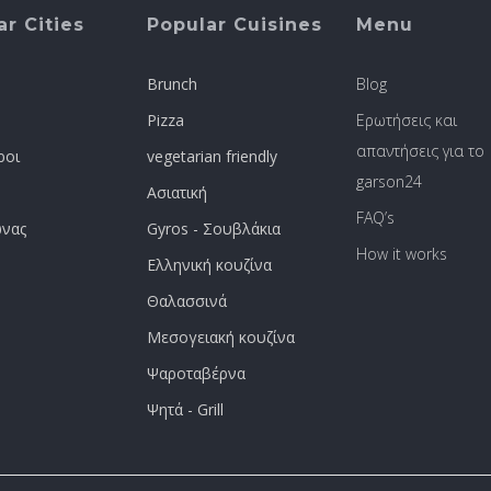
r Cities
Popular Cuisines
Menu
Brunch
Blog
Pizza
Ερωτήσεις και
απαντήσεις για το
ροι
vegetarian friendly
garson24
Ασιατική
FAQ’s
νας
Gyros - Σουβλάκια
How it works
Ελληνική κουζίνα
Θαλασσινά
Μεσογειακή κουζίνα
Ψαροταβέρνα
Ψητά - Grill