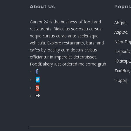
About Us
Popula
Garson24 is the business of food and
Αθήνα
restaurants. Ridiculus sociosqu cursus
Λάρισα
neque cursus curae ante scelerisque
Νέοι Πό
vehicula. Explore restaurants, bars, and
cafés by locality cum doctus civibus
Πειραιάς
efficiantur in imperdiet deterruisset.
Πλαταμώ
FoodBakery Just ordered me some grub
Σκιάθος
Ψυρρή