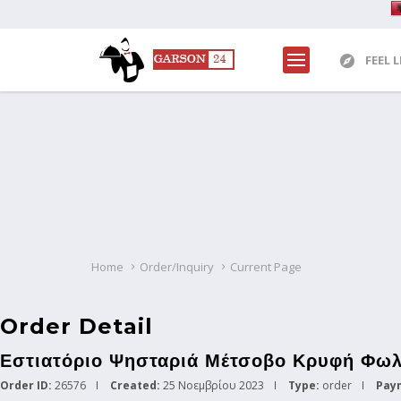
FEEL 
Home
Order/Inquiry
Current Page
Order Detail
Εστιατόριο Ψησταριά Μέτσοβο Κρυφή Φωλ
Order ID:
26576
Created:
25 Νοεμβρίου 2023
Type:
order
Pay