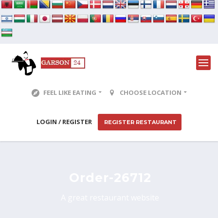
FEEL LIKE EATING
CHOOSE LOCATION
LOGIN / REGISTER
REGISTER RESTAURANT
Order-26712
A great restaurant website