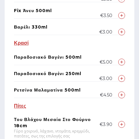
Fix Άνευ 500ml
€3.50
Βαρέλι 330ml
€3.00
Κρασί
Παραδοσιακό Βαγένι 500ml
€5.00
Παραδοσιακό Βαγένι 250ml
€3.00
Ρετσίνα Μαλαματίνα 500ml
€4.50
Πίτες
Του Βλάχου Μεσαία Στο Φούρνο
€3.90
18cm
Γύρο χοιρινό, λάχανο, ντομάτα, κρεμμύδι,
πατάτες, σως της επιλογής σας