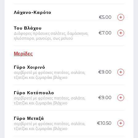
Λάχανο-Καρότο
€5.00
Του Βλάχου
€7.00
Διάφορες πράσινες σαλάτες, δαμάσκηνα,
ηλιόσπορο, μανούρι, σως μελιού
Μερίδες
Γύρο Χοιρινό
€9.00
σερβίρετέ με φρέσκες πατάτες, σαλάτα,
τζατζίκι και ζυμαράκι βλάχικο
Γύρο Κοτόπουλο
€9.00
σερβίρετέ με φρέσκες πατάτες, σαλάτα,
τζατζίκι και ζυμαράκι βλάχικο
Γύρο Μεταξά
€10.50
σερβίρετέ με φρέσκες πατάτες, σαλάτα,
τζατζίκι και ζυμαράκι βλάχικο