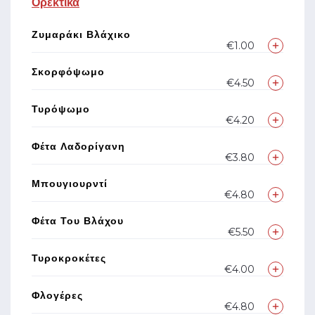
Ορεκτικά
Ζυμαράκι Βλάχικο
€1.00
Σκορφόψωμο
€4.50
Τυρόψωμο
€4.20
Φέτα Λαδορίγανη
€3.80
Μπουγιουρντί
€4.80
Φέτα Του Βλάχου
€5.50
Τυροκροκέτες
€4.00
Φλογέρες
€4.80