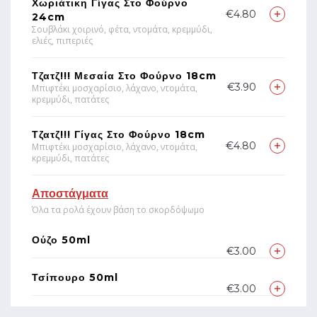
Χωριάτικη Γίγας Στο Φούρνο
€4.80
24cm
Σουβλάκι χοιρινό, φέτα, ντομάτα, κρεμμύδι,
ελιές, πιπεριές
Τζατζ!!! Μεσαία Στο Φούρνο 18cm
€3.90
Μπιφτέκι μοσχαρίσιο, λάχανο, ντομάτα,
κρεμμύδι, πατάτες
Τζατζ!!! Γίγας Στο Φούρνο 18cm
€4.80
Μπιφτέκι μοσχαρίσιο, λάχανο, ντομάτα,
κρεμμύδι, πατάτες
Αποστάγματα
Όλα τα ρολά έχουν βάση το σκορδόψωμο
Ούζο 50ml
€3.00
Τσίπουρο 50ml
€3.00