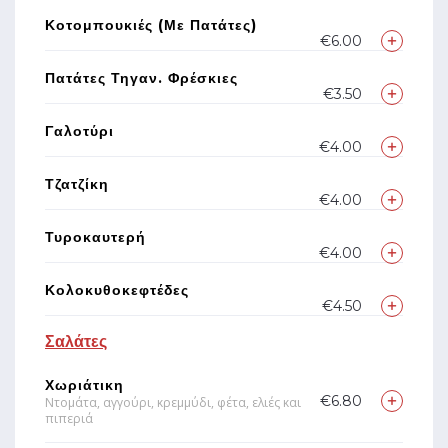
Κοτομπουκιές (με Πατάτες)
€6.00
Πατάτες Τηγαν. Φρέσκιες
€3.50
Γαλοτύρι
€4.00
Τζατζίκη
€4.00
Τυροκαυτερή
€4.00
Κολοκυθοκεφτέδες
€4.50
Σαλάτες
Χωριάτικη
€6.80
Ντομάτα, αγγούρι, κρεμμύδι, φέτα, ελιές και
πιπεριά