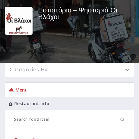
Εστιατόριο – Ψησταριά Οι
Βλάχοι
Categories By
Menu
Restaurant Info