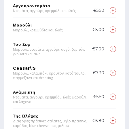
Αγγουροντομάτα
€5.50
Ντομάτα, αγγούρι, κρεμμύδι και ελιές
Μαρούλι
€5.00
Μαρούλι, κρεμμύδια και ελιές
Του Σεφ
€7.00
Μαρούλι, ντομάτα, αγγούρι, αυγό, ζαμπόν,
γκούντα και σως
Ceasar\'s
€7.30
Μαρούλι, καλαμπόκι, κρουτόν, κοτόπουλο,
παρμεζάνα και dressing
Ανάμεικτη
€5.50
Ντομάτα, αγγούρι, κρεμμύδι, ελιές, μαρούλι
και λάχανο
Της Βλάχας
€6.80
Διάφορες πράσινες σαλάτες, μήλο πράσινο,
καρύδια, blue cheese, σως μελιού