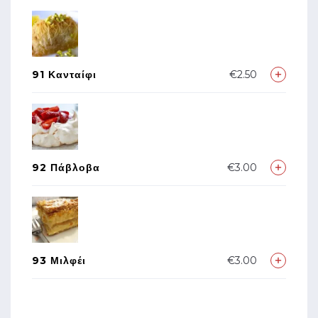
91 Κανταίφι
€2.50
92 Πάβλοβα
€3.00
93 Μιλφέι
€3.00