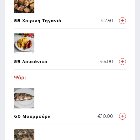
58 Χοιρινή Τηγανιά
€7.50
59 Λουκάνικο
€6.00
Ψάρι
60 Μουρμούρα
€10.00