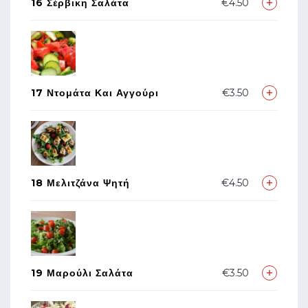
16 Σέρβικη Σαλάτα
€4.50
17 Ντομάτα Και Αγγούρι
€3.50
18 Μελιτζάνα Ψητή
€4.50
19 Μαρούλι Σαλάτα
€3.50