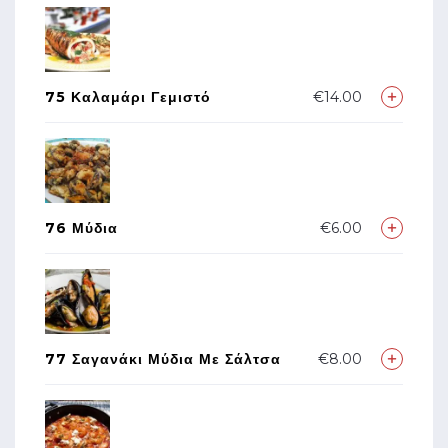
75 Καλαμάρι Γεμιστό
€14.00
76 Μύδια
€6.00
77 Σαγανάκι Μύδια Με Σάλτσα
€8.00