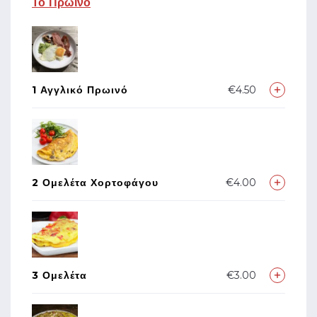
Το Πρωινό
1 Αγγλικό Πρωινό
€4.50
2 Ομελέτα Χορτοφάγου
€4.00
3 Ομελέτα
€3.00