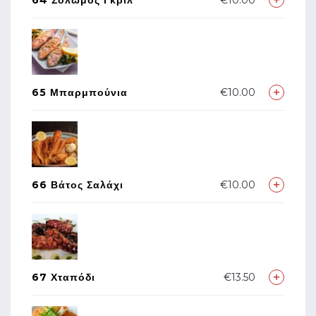
64 Σολωμός Γκρίλ
€10.00
65 Μπαρμπούνια
€10.00
66 Βάτος Σαλάχι
€10.00
67 Χταπόδι
€13.50