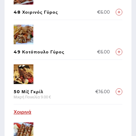
48 Χοιρινός Γύρος
€6.00
49 Κοτόπουλο Γύρος
€6.00
50 Μίξ Γκρίλ
€16.00
Μικρή Ποικιλία 9.00 €
Χοιρινά