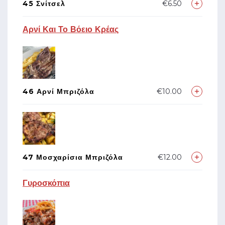
45 Σνίτσελ
€6.50
Αρνί Και Το Βόειο Κρέας
46 Αρνί Μπριζόλα
€10.00
47 Μοσχαρίσια Μπριζόλα
€12.00
Γυροσκόπια