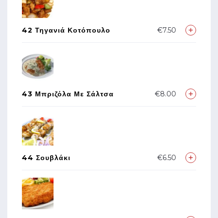
42 Τηγανιά Κοτόπουλο
€7.50
43 Μπριζόλα Με Σάλτσα
€8.00
44 Σουβλάκι
€6.50