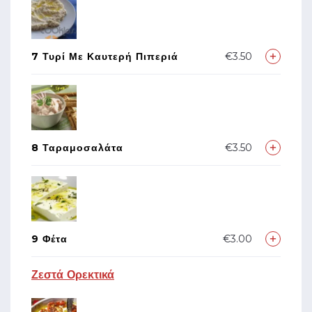
7 Τυρί Με Καυτερή Πιπεριά
€3.50
8 Ταραμοσαλάτα
€3.50
9 Φέτα
€3.00
Ζεστά Ορεκτικά