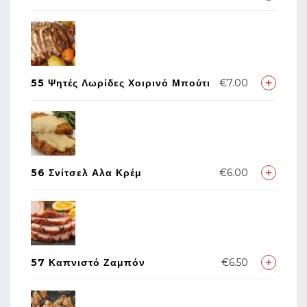
55 Ψητές Λωρίδες Χοιρινό Μπούτι
€7.00
56 Σνίτσελ Αλα Κρέμ
€6.00
57 Καπνιστό Ζαμπόν
€6.50