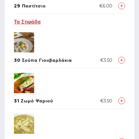
29 Παστίτσιο
€6.00
Τα Στιφάδα
30 Σούπα Γιουβαρλάκια
€3.50
31 Ζωμό Ψαριού
€3.50