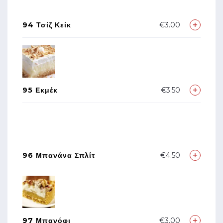
94 Τσίζ Κείκ
€3.00
95 Εκμέκ
€3.50
96 Μπανάνα Σπλίτ
€4.50
97 Μπανόφι
€3.00