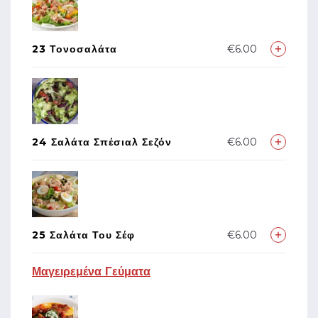
23 Τονοσαλάτα
€6.00
24 Σαλάτα Σπέσιαλ Σεζόν
€6.00
25 Σαλάτα Του Σέφ
€6.00
Μαγειρεμένα Γεύματα