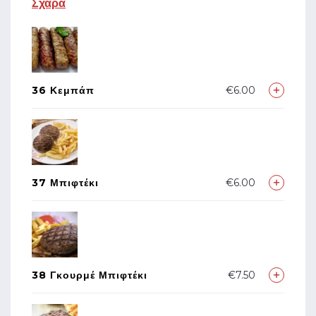
Σχάρα
36 Κεμπάπ
€6.00
37 Μπιφτέκι
€6.00
38 Γκουρμέ Μπιφτέκι
€7.50