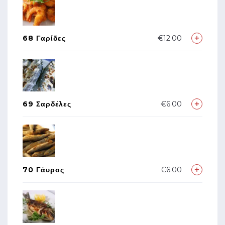
68 Γαρίδες
€12.00
69 Σαρδέλες
€6.00
70 Γάυρος
€6.00