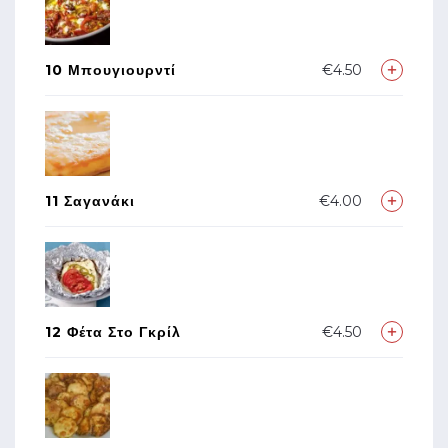
10 Μπουγιουρντί
€4.50
11 Σαγανάκι
€4.00
12 Φέτα Στο Γκρίλ
€4.50