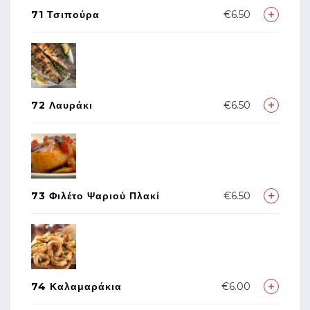
71 Τσιπούρα
€6.50
72 Λαυράκι
€6.50
73 Φιλέτο Ψαριού Πλακί
€6.50
74 Καλαμαράκια
€6.00