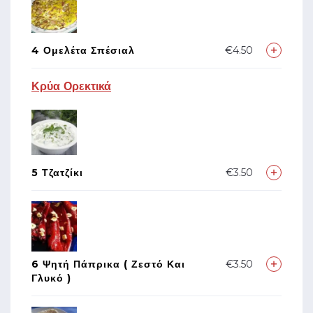
4 Ομελέτα Σπέσιαλ
€4.50
Κρύα Ορεκτικά
5 Τζατζίκι
€3.50
6 Ψητή Πάπρικα ( Ζεστό Και
€3.50
Γλυκό )