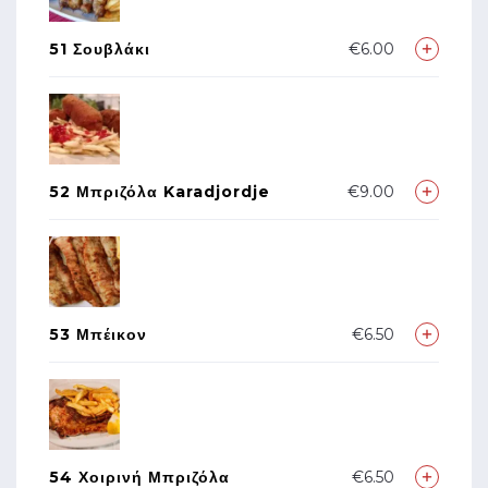
51 Σουβλάκι
€6.00
52 Μπριζόλα Karadjordje
€9.00
53 Μπέικον
€6.50
54 Χοιρινή Μπριζόλα
€6.50