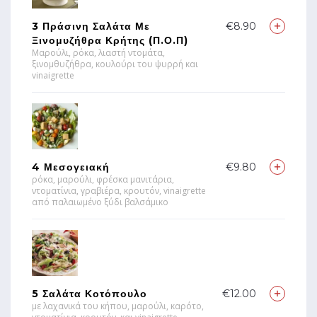
3 Πράσινη Σαλάτα Με
€8.90
Ξινομυζήθρα Κρήτης (π.ο.π)
Μαρούλι, ρόκα, λιαστή ντομάτα,
ξινομθυζήθρα, κουλούρι του ψυρρή και
vinaigrette
4 Μεσογειακή
€9.80
ρόκα, μαρούλι, φρέσκα μανιτάρια,
ντοματίνια, γραβιέρα, κρουτόν, vinaigrette
από παλαιωμένο ξύδι βαλσάμικο
5 Σαλάτα Κοτόπουλο
€12.00
με λαχανικά του κήπου, μαρούλι, καρότο,