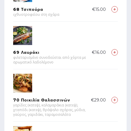
68 Τσιπούρα
€15.00
ιχθυοτροφείου στη σχάρα
69 Λαυράκι
€16.00
φιλεταρισμένο συνοδεύεται από χόρτα με
αρωματικό λαδολέμονο
70 Ποικιλία Θαλασσινών
€29.00
γαρίδες (κατεψ), καλαμαράκια (κατεψ),
χταπόδι (κατεψ), θράψαλο σχάρας, μύδια,
γαύρος, γαριδάκι, ταραμοσαλάτα