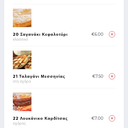
20 Σαγανάκι Κεφαλοτύρι
€6.00
κλασσικό
21 Ταλαγάνι Μεσσηνίας
€7.50
στη σχάρα
22 Λουκάνικο Καρδίτσας
€7.00
σχάρας