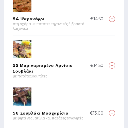
54 Ψαρονέφρι
€14.50
στη σχάρα με πατάτες τηγανητές ή βραστά
λαχανικά
55 Μαριναρισμένο Αρνίσιο
€14.50
Σουβλάκι
με πατάτες και πίτες
56 Σουβλάκι Μοσχαρίσιο
€13.00
με ψητά ντοματίνια και πατάτες τηγανητές