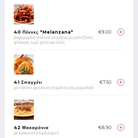
40 Πέννες "melanzana"
€9.00
μαγειρεμένη σάλτσα ντομάτας με μελιτζάνες
φλάσκες, τυρί φέτα και ελιές
41 Σπαγγέτι
€7.50
με σάλτσα φρέσκιας ντομάτας και μυρωδικά
42 Μακαρόνια
€8.90
με κοκκινιστό κιμά ραγού