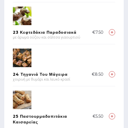
23 Κεφτεδάκια Παραδοσιακά
€7.50
με άρωμα ούζου και σάλτσα γιαουρτιού
24 Τηγανιά Του Μάγειρα
€8.50
χοιρινή με θυμάρι και λευκό κρασί
25 Παστουρμαδοπιτάκια
€5.50
Καισαρείας