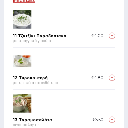
ΜΕΖΕΔΕΣ
11 Τζατζίκι Παραδοσιακό
€4.00
με στραγγιστό γιαούρτι
12 Τυροκαυτερή
€4.80
με τυρί φέτα και ανθότυρο
13 Ταραμοσαλάτα
€5.50
αιγαιοπελαγίτικη