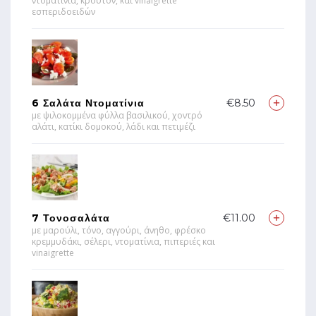
ντοματίνια, κρουτόν, και vinaigrette
εσπεριδοειδών
6 Σαλάτα Ντοματίνια
€8.50
με ψιλοκομμένα φύλλα βασιλικού, χοντρό
αλάτι, κατίκι δομοκού, λάδι και πετιμέζι
7 Τονοσαλάτα
€11.00
με μαρούλι, τόνο, αγγούρι, άνηθο, φρέσκο
κρεμμυδάκι, σέλερι, ντοματίνια, πιπεριές και
vinaigrette