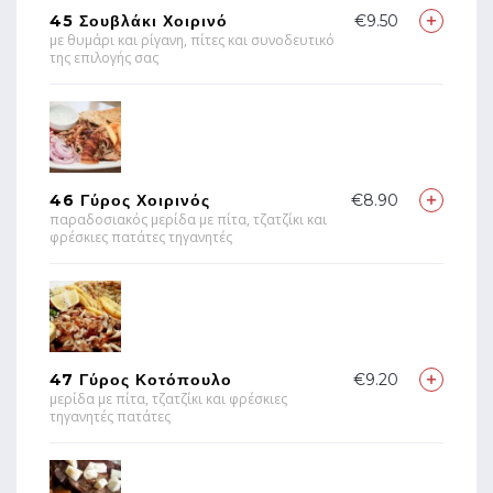
45 Σουβλάκι Χοιρινό
€9.50
με θυμάρι και ρίγανη, πίτες και συνοδευτικό
της επιλογής σας
46 Γύρος Χοιρινός
€8.90
παραδοσιακός μερίδα με πίτα, τζατζίκι και
φρέσκιες πατάτες τηγανητές
47 Γύρος Κοτόπουλο
€9.20
μερίδα με πίτα, τζατζίκι και φρέσκιες
τηγανητές πατάτες