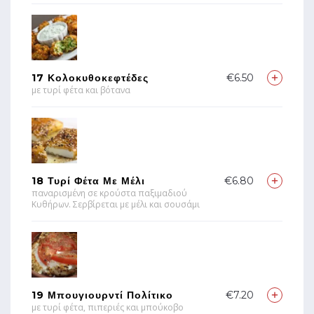
17 Κολοκυθοκεφτέδες
€6.50
με τυρί φέτα και βότανα
18 Τυρί Φέτα Με Μέλι
€6.80
παναρισμένη σε κρούστα παξιμαδιού
Κυθήρων. Σερβίρεται με μέλι και σουσάμι
19 Μπουγιουρντί Πολίτικο
€7.20
με τυρί φέτα, πιπεριές και μπούκοβο