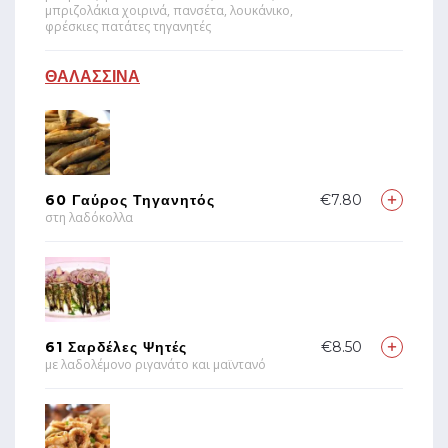
μπριζολάκια χοιρινά, πανσέτα, λουκάνικο,
φρέσκιες πατάτες τηγανητές
ΘΑΛΑΣΣΙΝΑ
60 Γαύρος Τηγανητός
€7.80
στη λαδόκολλα
61 Σαρδέλες Ψητές
€8.50
με λαδολέμονο ριγανάτο και μαϊντανό