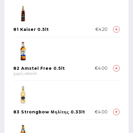
81 Kaiser 0.5lt
€4.20
82 Amstel Free 0.5lt
€4.00
χωρίς αλκοόλ
83 Strongbow Μηλίτης 0.33lt
€4.00