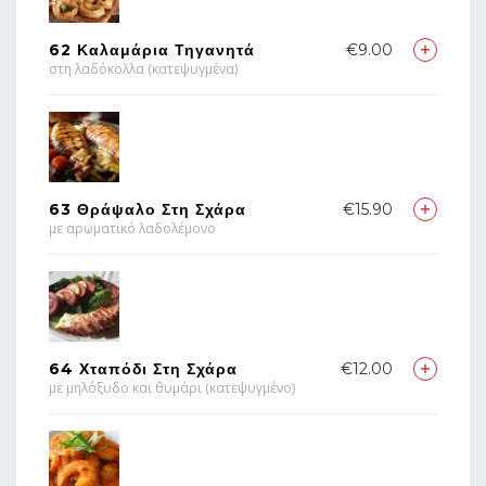
62 Καλαμάρια Τηγανητά
€9.00
στη λαδόκολλα (κατεψυγμένα)
63 Θράψαλο Στη Σχάρα
€15.90
με αρωματικό λαδολέμονο
64 Χταπόδι Στη Σχάρα
€12.00
με μηλόξυδο και θυμάρι (κατεψυγμένο)