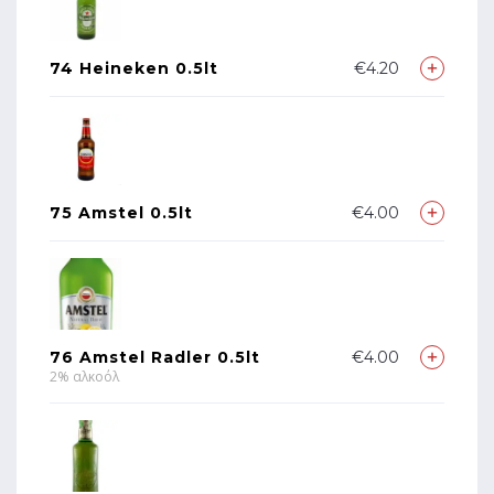
74 Heineken 0.5lt
€4.20
75 Amstel 0.5lt
€4.00
76 Amstel Radler 0.5lt
€4.00
2% αλκοόλ