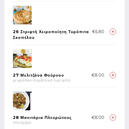
26 Στριφτή Χειροποίητη Τυρόπιτα
€6.80
Σκοπέλου
27 Μελιτζάνα Φούρνου
€8.00
με φρέσκια ντομάτα και τυρί φέτα
28 Μανιτάρια Πλευρώτους
€8.00
στη σχάρα