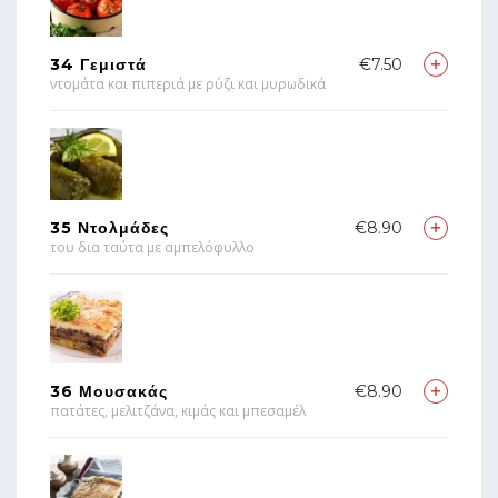
34 Γεμιστά
€7.50
ντομάτα και πιπεριά με ρύζι και μυρωδικά
35 Ντολμάδες
€8.90
του δια ταύτα με αμπελόφυλλο
36 Μουσακάς
€8.90
πατάτες, μελιτζάνα, κιμάς και μπεσαμέλ