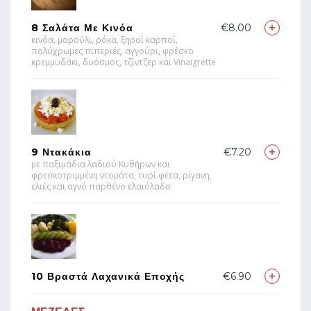
8 Σαλάτα Με Κινόα
€8.00
κινόα, μαρούλι, ρόκα, ξηροί καρποί,
πολύχρωμες πιπεριές, αγγούρι, φρέσκο
κρεμμυδάκι, δυόσμος, τζίντζερ και Vinaigrette
9 Ντακάκια
€7.20
με παξιμάδια λαδιού Κυθήρων και
φρεσκοτριμμένη ντομάτα, τυρί φέτα, ρίγανη,
ελιές και αγνό παρθένο ελαιόλαδο
10 Βραστά Λαχανικά Εποχής
€6.90