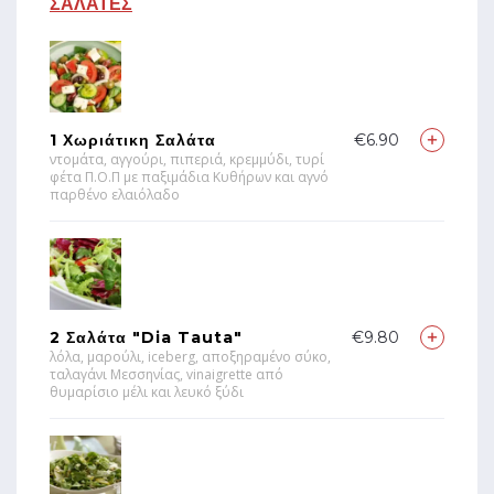
ΣΑΛΑΤΕΣ
1 Χωριάτικη Σαλάτα
€6.90
ντομάτα, αγγούρι, πιπεριά, κρεμμύδι, τυρί
φέτα Π.Ο.Π με παξιμάδια Κυθήρων και αγνό
παρθένο ελαιόλαδο
2 Σαλάτα "Dia Tauta"
€9.80
λόλα, μαρούλι, iceberg, αποξηραμένο σύκο,
ταλαγάνι Μεσσηνίας, vinaigrette από
θυμαρίσιο μέλι και λευκό ξύδι