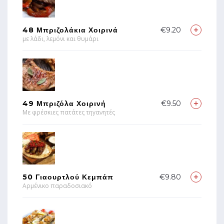
48 Μπριζολάκια Χοιρινά
€9.20
με λάδι, λεμόνι και θυμάρι
49 Μπριζόλα Χοιρινή
€9.50
Με φρέσκιες πατάτες τηγανητές
50 Γιαουρτλού Κεμπάπ
€9.80
Αρμένικο παραδοσιακό