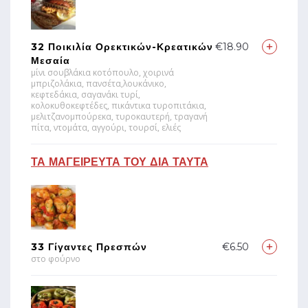
32 Ποικιλία Ορεκτικών-Κρεατικών
€18.90
Μεσαία
μίνι σουβλάκια κοτόπουλο, χοιρινά
μπριζολάκια, πανσέτα,λουκάνικο,
κεφτεδάκια, σαγανάκι τυρί,
κολοκυθοκεφτέδες, πικάντικα τυροπιτάκια,
μελιτζανομπούρεκα, τυροκαυτερή, τραγανή
πίτα, ντομάτα, αγγούρι, τουρσί, ελιές
ΤΑ ΜΑΓΕΙΡΕΥΤΑ ΤΟΥ ΔΙΑ ΤΑΥΤΑ
33 Γίγαντες Πρεσπών
€6.50
στο φούρνο