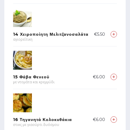
14 Χειροποίητη Μελιτζανοσαλάτα
€5.50
αγιορείτικη
15 Φάβα Φενεού
€6.00
με ντομάτα και κρεμμύδι
16 Τηγανητά Κολοκυθάκια
€6.00
στικς με γιαούρτι δυόσμου