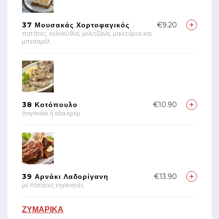
37 Μουσακάς Χορτοφαγικός
€9.20
πατάτες, κολοκύθια, μελιτζάνα, μανιτάρια και
μπεσαμέλ
38 Κοτόπουλο
€10.90
σαγανάκι ή αλα κρεμ
39 Αρνάκι Λαδορίγανη
€13.90
με πατάτες τηγανητές
ΖΥΜΑΡΙΚΑ