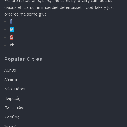
Explore restaurants, bars, and cafés by locality cum doctus
civibus efficiantur in imperdiet deterruisset. FoodBakery Just
ordered me some grub
Popular Cities
Αθήνα
Λάρισα
Νέοι Πόροι
Πειραιάς
Πλαταμώνας
Σκιάθος
Ψυρρή