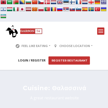
FEEL LIKE EATING
CHOOSE LOCATION
LOGIN / REGISTER
REGISTER RESTAURANT
Cuisine:
Θαλασσινά
A great restaurant website