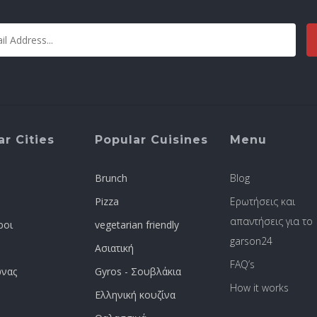
r Cities
Popular Cuisines
Menu
Brunch
Blog
Pizza
Ερωτήσεις και
απαντήσεις για το
ροι
vegetarian friendly
garson24
Ασιατική
FAQ’s
νας
Gyros - Σουβλάκια
How it works
Ελληνική κουζίνα