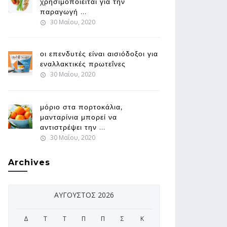
χρησιμοποιείται για την
παραγωγή ...
30 Μαΐου, 2020
οι επενδυτές είναι αισιόδοξοι για
εναλλακτικές πρωτεΐνες
30 Μαΐου, 2020
μόριο στα πορτοκάλια,
μανταρίνια μπορεί να
αντιστρέψει την ...
30 Μαΐου, 2020
Archives
ΑΎΓΟΥΣΤΟΣ 2026
Δ
Τ
Τ
Π
Π
Σ
Κ