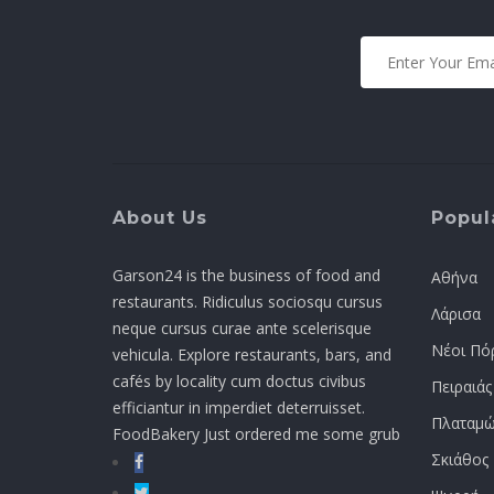
About Us
Popula
Garson24 is the business of food and
Αθήνα
restaurants. Ridiculus sociosqu cursus
Λάρισα
neque cursus curae ante scelerisque
Νέοι Πό
vehicula. Explore restaurants, bars, and
cafés by locality cum doctus civibus
Πειραιάς
efficiantur in imperdiet deterruisset.
Πλαταμώ
FoodBakery Just ordered me some grub
Σκιάθος