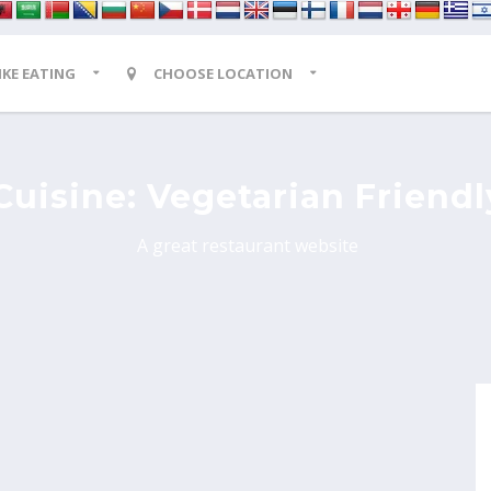
LIKE EATING
CHOOSE LOCATION
Cuisine:
Vegetarian Friendl
A great restaurant website