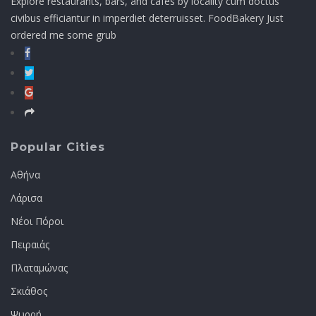
Explore restaurants, bars, and cafés by locality cum doctus
civibus efficiantur in imperdiet deterruisset. FoodBakery Just
ordered me some grub
Popular Cities
Αθήνα
Λάρισα
Νέοι Πόροι
Πειραιάς
Πλαταμώνας
Σκιάθος
Ψυρρή