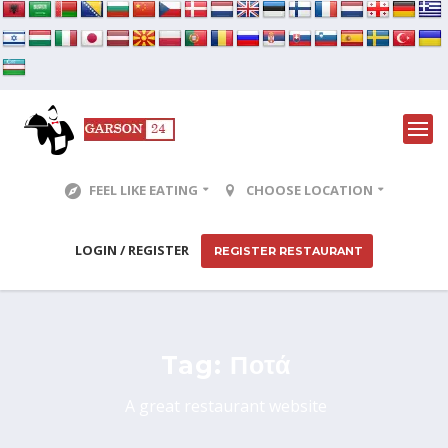
FEEL LIKE EATING
CHOOSE LOCATION
LOGIN / REGISTER
REGISTER RESTAURANT
Tag:
Ποτά
A great restaurant website